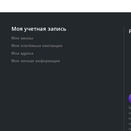
Моя учетная запись
Мои заказы
Мои платёжные квитанции
Мои адреса
Моя личная информация
s
М
п
к
о
п