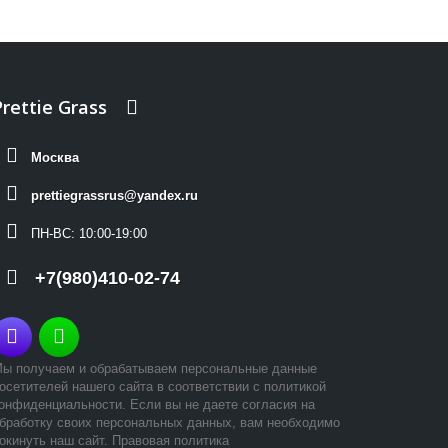
Prettie Grass
Москва
prettiegrassrus@yandex.ru
ПН-ВС:
10:00-19:00
+7(980)410-02-74


ы получаем и обрабатываем персональные данные
осетителей нашего сайта в соответствии с политикой
онфиденциальности. Если вы не даете согласия на
бработку своих персональных данных, вам необходимо
окинуть наш сайт.
Правовая политика