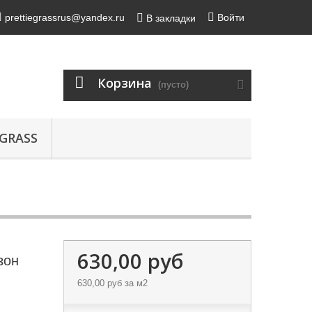
prettiegrassrus@yandex.ru
Войти
В закладки
Корзина
(пусто)
GRASS
630,00 руб
зон
630,00 руб
за м2