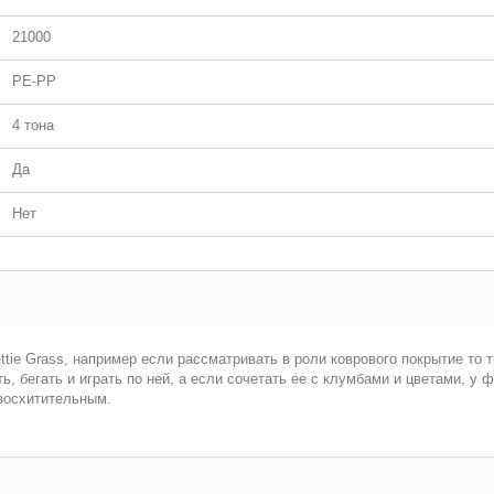
21000
PE-PP
4 тона
Да
Нет
tie Grass, например если рассматривать в роли коврового покрытие то 
, бегать и играть по ней, а если сочетать ее с клумбами и цветами, 
 восхитительным.