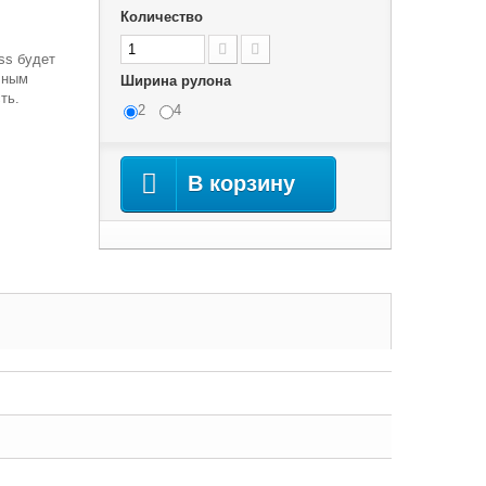
Количество
ss будет
чным
Ширина рулона
ть.
2
4
В корзину