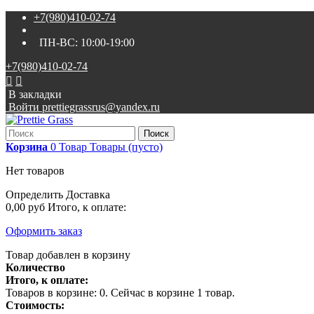
+7(980)410-02-74
ПН-ВС:
10:00-19:00
+7(980)410-02-74


В закладки
Войти
prettiegrassrus@yandex.ru
Поиск
Корзина
0
Товар
Товары
(пусто)
Нет товаров
Определить
Доставка
0,00 руб
Итого, к оплате:
Оформить заказ
Товар добавлен в корзину
Количество
Итого, к оплате:
Товаров в корзине:
0
.
Сейчас в корзине 1 товар.
Стоимость: